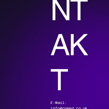
NT
AK
T
E-Mail:
info@cpmed.co.uk