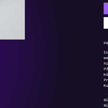
P
I
w
h
P
k
P
K
R
R