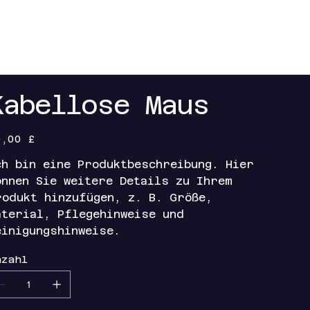
EXKLUSIVE PARTNERSCHAFTEN
KONTAKT
Kabellose Maus
s
0,00 £
ch bin eine Produktbeschreibung. Hier
önnen Sie weitere Details zu Ihrem
rodukt hinzufügen, z. B. Größe,
aterial, Pflegehinweise und
einigungshinweise.
nzahl